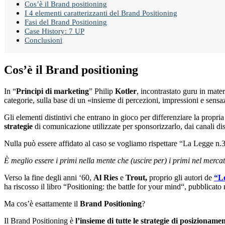
Cos’è il Brand positioning
I 4 elementi caratterizzanti del Brand Positioning
Fasi del Brand Positioning
Case History: 7 UP
Conclusioni
Cos’è il Brand positioning
In “
Principi di marketing
” Philip
Kotler
, incontrastato guru in mater
categorie, sulla base di un «insieme di percezioni, impressioni e sensazi
Gli elementi distintivi che entrano in gioco per differenziare la propri
strategie
di comunicazione utilizzate per sponsorizzarlo, dai canali dist
Nulla può essere affidato al caso se vogliamo rispettare “La Legge n
È meglio essere i primi nella mente che (uscire per) i primi nel mercat
Verso la fine degli anni ‘60,
Al Ries
e
Trout,
proprio gli autori de
“Le
ha riscosso il libro “Positioning: the battle for your mind“, pubblicato
Ma cos’è esattamente il
Brand Positioning
?
Il Brand Positioning è
l’insieme di tutte le
strategie di posizioname