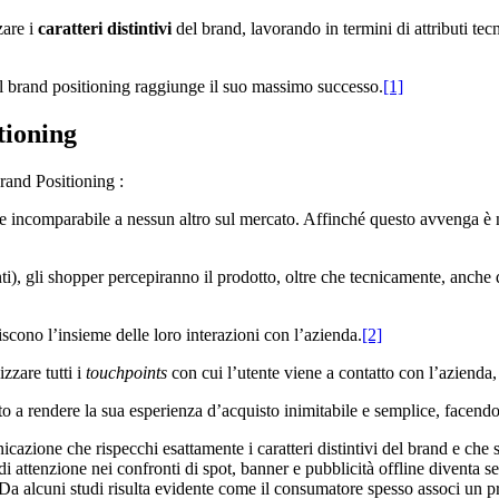
zare i
caratteri distintivi
del brand, lavorando in termini di attributi tec
il brand positioning raggiunge il suo massimo successo.
[1]
tioning
Brand Positioning :
incomparabile a nessun altro sul mercato. Affinché questo avvenga è nec
rrenti), gli shopper percepiranno il prodotto, oltre che tecnicamente, a
iscono l’insieme delle loro interazioni con l’azienda.
[2]
zzare tutti i
touchpoints
con cui l’utente viene a contatto con l’azienda,
a rendere la sua esperienza d’acquisto inimitabile e semplice, facendola
cazione che rispecchi esattamente i caratteri distintivi del brand e che s
a di attenzione nei confronti di spot, banner e pubblicità offline diventa 
 Da alcuni studi risulta evidente come il consumatore spesso associ un 