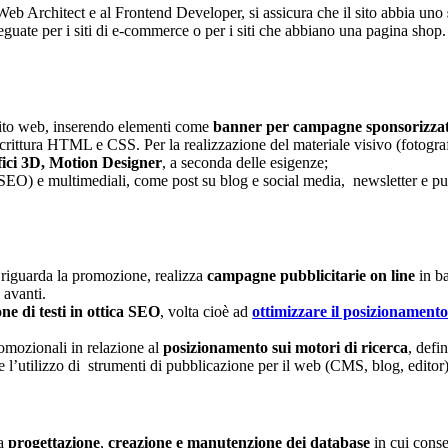
 Web Architect e al Frontend Developer, si assicura che il sito abbia uno
guate per i siti di e-commerce o per i siti che abbiano una pagina shop. Si
l sito web, inserendo elementi come
banner per campagne sponsorizzate
ittura HTML e CSS. Per la realizzazione del materiale visivo (fotografie
fici 3D, Motion Designer
, a seconda delle esigenze;
a SEO) e multimediali, come post su blog e social media, newsletter e pu
 riguarda la promozione, realizza
campagne pubblicitarie on line
in b
 avanti.
ne di testi in ottica SEO
, volta cioè ad
ottimizzare il posizionamento
romozionali in relazione al
posizionamento sui motori di ricerca
, defi
’utilizzo di strumenti di pubblicazione per il web (CMS, blog, editor),
la
progettazione
,
creazione e manutenzione dei database
in cui cons