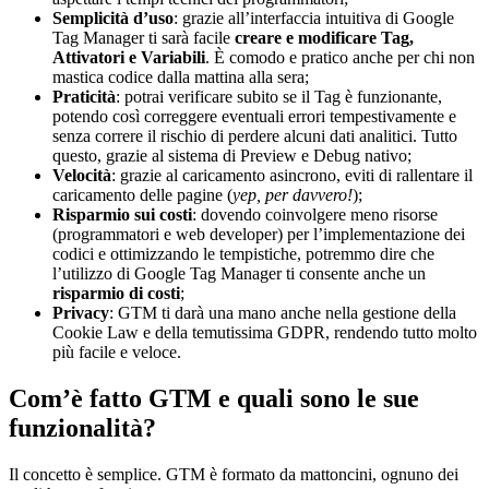
Semplicità d’uso
: grazie all’interfaccia intuitiva di Google
Tag Manager ti sarà facile
creare e modificare Tag,
Attivatori e Variabili
. È comodo e pratico anche per chi non
mastica codice dalla mattina alla sera;
Praticità
: potrai verificare subito se il Tag è funzionante,
potendo così correggere eventuali errori tempestivamente e
senza correre il rischio di perdere alcuni dati analitici. Tutto
questo, grazie al sistema di Preview e Debug nativo;
Velocità
: grazie al caricamento asincrono, eviti di rallentare il
caricamento delle pagine (
yep, per davvero!
);
Risparmio sui costi
: dovendo coinvolgere meno risorse
(programmatori e web developer) per l’implementazione dei
codici e ottimizzando le tempistiche, potremmo dire che
l’utilizzo di Google Tag Manager ti consente anche un
risparmio di costi
;
Privacy
: GTM ti darà una mano anche nella gestione della
Cookie Law e della temutissima GDPR, rendendo tutto molto
più facile e veloce.
Com’è fatto GTM e quali sono le sue
funzionalità?
Il concetto è semplice. GTM è formato da mattoncini, ognuno dei