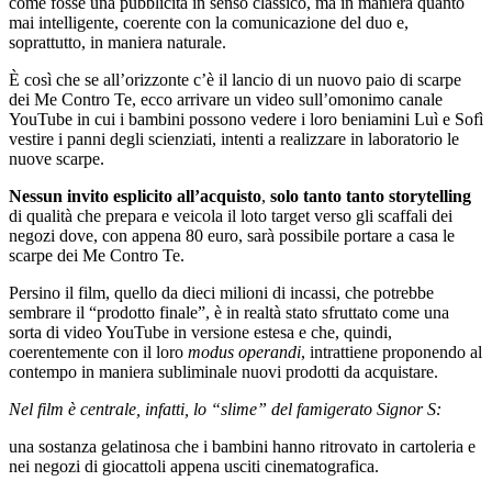
come fosse una pubblicità in senso classico, ma in maniera quanto
mai intelligente, coerente con la comunicazione del duo e,
soprattutto, in maniera naturale.
È così che se all’orizzonte c’è il lancio di un nuovo paio di scarpe
dei Me Contro Te, ecco arrivare un video sull’omonimo canale
YouTube in cui i bambini possono vedere i loro beniamini Luì e Sofì
vestire i panni degli scienziati, intenti a realizzare in laboratorio le
nuove scarpe.
Nessun invito esplicito all’acquisto
,
solo tanto tanto storytelling
di qualità che prepara e veicola il loto target verso gli scaffali dei
negozi dove, con appena 80 euro, sarà possibile portare a casa le
scarpe dei Me Contro Te.
Persino il film, quello da dieci milioni di incassi, che potrebbe
sembrare il “prodotto finale”, è in realtà stato sfruttato come una
sorta di video YouTube in versione estesa e che, quindi,
coerentemente con il loro
modus operandi
, intrattiene proponendo al
contempo in maniera subliminale nuovi prodotti da acquistare.
Nel film è centrale, infatti, lo “slime” del famigerato Signor S:
una sostanza gelatinosa che i bambini hanno ritrovato in cartoleria e
nei negozi di giocattoli appena usciti cinematografica.