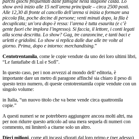
parchi giochi frequentati dalle famiglie nella stagione calda. Lo
show avrà inizio alle 15 nell’arena principale – circa 2500 posti.
Alle 12,30 di fronte al cancello dell’arena si inizia a formare una
piccola fila, poche decine di persone; venti minuti dopo, la fila è
decuplicata; un’ora dopo è ressa: l’arena è tutta esaurita (e c’è
gente fuori che implora l’ingresso). Si faccia, il lettore, i conti legati
alla scena descritta. Lo show? Gag, tre canzoncine, e tanti baci e
urletti e gridolini. Lo show si replica dalle due alle tre volte al
giorno. Prima, dopo e intorno: merchandising.
”
Centotrentamila
, come le copie vendute da uno dei loro ultimi libri,
“Le fantafiabe di Luì e Sofì”.
In questo caso, per i non avvezzi al mondo dell’ editoria, è
importante dare un metro di paragone affinché sia chiaro il peso di
questo terzo numero, di queste centotrentamila copie vendute con un
singolo volume:
in Italia, “un nuovo titolo che va bene vende circa quattromila
copie.”
A questi numeri se ne potrebbero aggiungere ancora molti altri, ma
per non ridurre questo articolo ad una mera sequela di numeri con
commento, mi limiterò a citarne solo un altro.
Dieci milioni
, come gli incassi sfiorati dal loro primo e (per adesso)