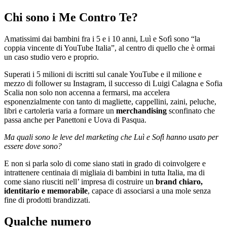
Chi sono i Me Contro Te?
Amatissimi dai bambini fra i 5 e i 10 anni, Luì e Sofì sono “la
coppia vincente di YouTube Italia”, al centro di quello che è ormai
un caso studio vero e proprio.
Superati i 5 milioni di iscritti sul canale YouTube e il milione e
mezzo di follower su Instagram, il successo di Luigi Calagna e Sofia
Scalia non solo non accenna a fermarsi, ma accelera
esponenzialmente con tanto di magliette, cappellini, zaini, peluche,
libri e cartoleria varia a formare un
merchandising
sconfinato che
passa anche per Panettoni e Uova di Pasqua.
Ma quali sono le leve del marketing che Luì e Sofì hanno usato per
essere dove sono?
E non si parla solo di come siano stati in grado di coinvolgere e
intrattenere centinaia di migliaia di bambini in tutta Italia, ma di
come siano riusciti nell’ impresa di costruire un
brand chiaro,
identitario e memorabile
, capace di associarsi a una mole senza
fine di prodotti brandizzati.
Qualche numero