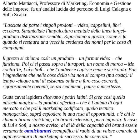
Alberto Mattiacci, Professore di Marketing, Economia e Gestione
delle imprese, fa un’analisi lucida del percorso di Luigi Calagna e
Sofia Scalia:
“
Lasciate da parte i singoli prodotti – video, cappellini, libri
eccetera. Smantellate l’impalcatura mentale della linea target-
prodotto distribuzione-vendita. Riportiamo a grezzo, come si fa
quando si restaura una vecchia credenza dei nonni per la casa di
campagna.
Il grezzo si chiama così: un prodotto – un format video – che
funziona. Poi ci si passa sopra il turapori: un nome di marca – Me
contro Te, Luì e Sofì – che l’audience capisce bene e si ricorda. Poi,
l’ingrediente che nelle cose della vita non si compra (ma costa): il
tempo -cinque anni di esistenza online a fare cose coerenti,
rigorosamente coerenti, senza cedimenti, pause o
incertezze.
Gutta cavat lapidem
dicevano i padri latini. Si crea così quella
miscela magica – la product offering – che è l’anima di ogni
mercato e che poi il marketing codificato, quello tecnico-
manageriale, saprà esplodere in una rosa di opportunità: c’è chi le
chiama brand stretching, chi brand extension, poco importa. Il caso
di Luì e Sofì, a nostro avviso, al di là della capacità del brand essere
veramente
omnichannel
esemplifica il ruolo di un valore centrale di
ogni avventura di marketing di successo: la coerenza.
”