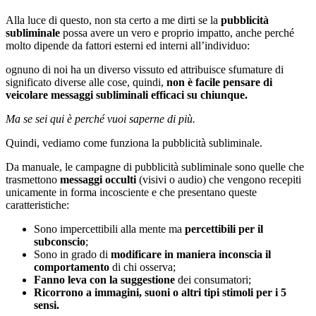
Alla luce di questo, non sta certo a me dirti se la
pubblicità
subliminale
possa avere un vero e proprio impatto, anche perché
molto dipende da fattori esterni ed interni all’individuo:
ognuno di noi ha un diverso vissuto ed attribuisce sfumature di
significato diverse alle cose, quindi,
non è facile pensare di
veicolare messaggi subliminali efficaci su chiunque.
Ma se sei qui è perché vuoi saperne di più.
Quindi, vediamo come funziona la pubblicità subliminale.
Da manuale, le campagne di pubblicità subliminale sono quelle che
trasmettono
messaggi occulti
(visivi o audio) che vengono recepiti
unicamente in forma incosciente e che presentano queste
caratteristiche:
Sono impercettibili alla mente ma
percettibili per il
subconscio
;
Sono in grado di
modificare in maniera inconscia il
comportamento
di chi osserva;
Fanno leva con la suggestione
dei consumatori;
Ricorrono a immagini, suoni o altri tipi stimoli per i 5
sensi.