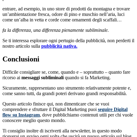
entrare, ad esempio, in uno store di prodotti da montagna e trovare
un’ambientazione fresca, odore di pino e muschio nell’aria, luci
come un’alba in vetta e corde come ornamenti degli scaffali…
fa la differenza, una differenza pienamente subliminale.
Se ti interessa esplorare ogni pertugio della pubblicità, non perderti il
nostro articolo sulla
pubblicità nativa.
Conclusioni
Difficile consigliare se, come, quando e – soprattutto – quanto fare
ricorso ai
messaggi subliminali
quando si fa Marketing.
Sicuramente, rappresentano uno strumento relativamente potente e,
come sanno tutti, da grandi poteri derivano grandi responsabilità.
Questo articolo finisce qui, non dimenticare che se vuoi
comprendere e sfruttare il Digital Marketing puoi
seguire Digital
flow su Instagram
, dove pubblichiamo contenuti utili per chi vuole
conoscere meglio questo mondo.
Ti consiglio inoltre di iscriverti alla newsletter, in questo modo
riceverai un avviso ogni volta che uscirà un nuovo articolo sul blog