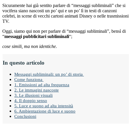
Sicuramente hai già sentito parlare di “messaggi subliminali” che si
vocifera siano nascosti un po’ qui e un po’ lì in testi di canzoni
celebri, in scene di vecchi cartoni animati Disney o nelle trasmissioni
TV.
Oggi, siamo qui non per parlare di “messaggi subliminali”, bensì di
“
messaggi pubblicitari subliminali
“;
cose simili, ma non identiche.
In questo articolo
Messaggi subliminali: un po’ di storia
Come funziona
1. Emissioni ad alta frequenza
2. Le immagini nascoste
3. Le illusioni visuali
4. Il doppio senso
5. Luce e suono ad alta intensità
6. Ambientazione di luce e suono
Conclusioni