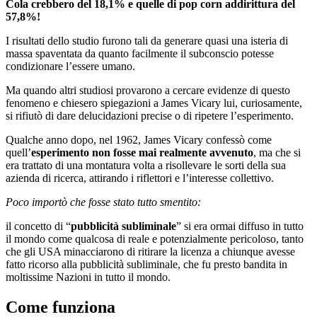
Cola crebbero del 18,1% e quelle di pop corn addirittura del
57,8%!
I risultati dello studio furono tali da generare quasi una isteria di
massa spaventata da quanto facilmente il subconscio potesse
condizionare l’essere umano.
Ma quando altri studiosi provarono a cercare evidenze di questo
fenomeno e chiesero spiegazioni a James Vicary lui, curiosamente,
si rifiutò di dare delucidazioni precise o di ripetere l’esperimento.
Qualche anno dopo, nel 1962, James Vicary confessò come
quell’
esperimento non fosse mai realmente avvenuto
, ma che si
era trattato di una montatura volta a risollevare le sorti della sua
azienda di ricerca, attirando i riflettori e l’interesse collettivo.
Poco importò che fosse stato tutto smentito:
il concetto di “
pubblicità subliminale
” si era ormai diffuso in tutto
il mondo come qualcosa di reale e potenzialmente pericoloso, tanto
che gli USA minacciarono di ritirare la licenza a chiunque avesse
fatto ricorso alla pubblicità subliminale, che fu presto bandita in
moltissime Nazioni in tutto il mondo.
Come funziona