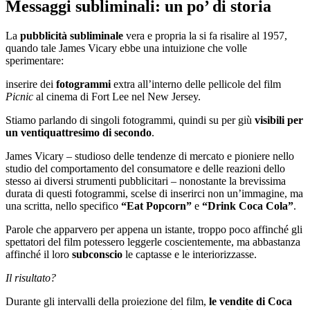
Messaggi subliminali: un po’ di storia
La
pubblicità subliminale
vera e propria la si fa risalire al 1957,
quando tale James Vicary ebbe una intuizione che volle
sperimentare:
inserire dei
fotogrammi
extra all’interno delle pellicole del film
Picnic
al cinema di Fort Lee nel New Jersey.
Stiamo parlando di singoli fotogrammi, quindi su per giù
visibili per
un ventiquattresimo di secondo
.
James Vicary – studioso delle tendenze di mercato e pioniere nello
studio del comportamento del consumatore e delle reazioni dello
stesso ai diversi strumenti pubblicitari – nonostante la brevissima
durata di questi fotogrammi, scelse di inserirci non un’immagine, ma
una scritta, nello specifico
“Eat Popcorn”
e
“Drink Coca Cola”
.
Parole che apparvero per appena un istante, troppo poco affinché gli
spettatori del film potessero leggerle coscientemente, ma abbastanza
affinché il loro
subconscio
le captasse e le interiorizzasse.
Il risultato?
Durante gli intervalli della proiezione del film,
le vendite di Coca