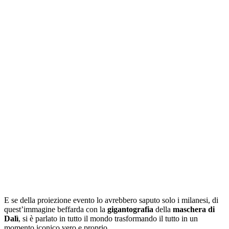
E se della proiezione evento lo avrebbero saputo solo i milanesi, di
quest’immagine beffarda con la
gigantografia
della
maschera di
Dalì
, si è parlato in tutto il mondo trasformando il tutto in un
momento iconico vero e proprio.