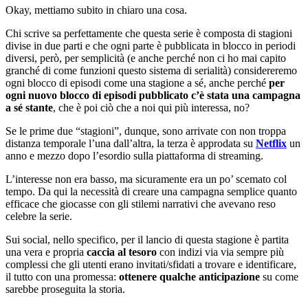
Okay, mettiamo subito in chiaro una cosa.
Chi scrive sa perfettamente che questa serie è composta di stagioni
divise in due parti e che ogni parte è pubblicata in blocco in periodi
diversi, però, per semplicità (e anche perché non ci ho mai capito
granché di come funzioni questo sistema di serialità) considereremo
ogni blocco di episodi come una stagione a sé, anche perché
per
ogni nuovo blocco di episodi pubblicato c’è stata una campagna
a sé stante
, che è poi ciò che a noi qui più interessa, no?
Se le prime due “stagioni”, dunque, sono arrivate con non troppa
distanza temporale l’una dall’altra, la terza è approdata su
Netflix
un
anno e mezzo dopo l’esordio sulla piattaforma di streaming.
L’interesse non era basso, ma sicuramente era un po’ scemato col
tempo. Da qui la necessità di creare una campagna semplice quanto
efficace che giocasse con gli stilemi narrativi che avevano reso
celebre la serie.
Sui social, nello specifico, per il lancio di questa stagione è partita
una vera e propria
caccia al tesoro
con indizi via via sempre più
complessi che gli utenti erano invitati/sfidati a trovare e identificare,
il tutto con una promessa:
ottenere qualche anticipazione
su come
sarebbe proseguita la storia.