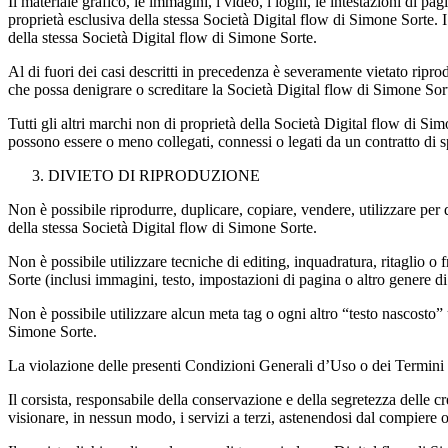
Il materiale grafico, le immagini, i video, i loghi, le intestazioni di pa
proprietà esclusiva della stessa Società Digital flow di Simone Sorte. I
della stessa Società Digital flow di Simone Sorte.
Al di fuori dei casi descritti in precedenza è severamente vietato ripr
che possa denigrare o screditare la Società Digital flow di Simone Sor
Tutti gli altri marchi non di proprietà della Società Digital flow di Si
possono essere o meno collegati, connessi o legati da un contratto di 
DIVIETO DI RIPRODUZIONE
Non è possibile riprodurre, duplicare, copiare, vendere, utilizzare per 
della stessa Società Digital flow di Simone Sorte.
Non è possibile utilizzare tecniche di editing, inquadratura, ritaglio 
Sorte (inclusi immagini, testo, impostazioni di pagina o altro genere d
Non è possibile utilizzare alcun meta tag o ogni altro “testo nascosto”
Simone Sorte.
La violazione delle presenti Condizioni Generali d’Uso o dei Termini 
Il corsista, responsabile della conservazione e della segretezza delle cre
visionare, in nessun modo, i servizi a terzi, astenendosi dal compiere og