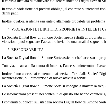
Il corsista dichiara di manlevare e di tenere indenne Digital flow di S
In caso di violazione dei predetti obblighi, il contratto si intenderà ris
danni patiti.
Inoltre, qualora si ritenga esistente o altamente probabile un problema 
VIOLAZIONI DI DIRITTI DI PROPRIETÀ INTELLETT
La Società Digital flow di Simone Sorte rispetta i diritti di proprietà inte
violazioni, puoi segnalare l’accaduto inviando una email al seguente i
RESPONSABILITÀ
La Società Digital flow di Simone Sorte assicura che l’accesso ai propri
Tuttavia, a causa della natura di Internet, l’accesso ininterrotto e l’ass
Inoltre, il tuo accesso ai contenuti o ai servizi offerti dalla Società 
manutenzione, o l’introduzione di nuove attività o servizi.
La Società Digital flow di Simone Sorte si impegna a limitare la freque
Le informazioni presenti nei contenuti di questo sito hanno carattere g
I contenuti pubblicati sui siti della società Digital flow di Simone S