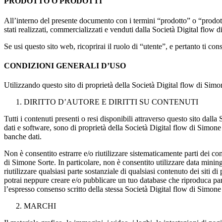
PRODOTTO O PRODOTTI
All’interno del presente documento con i termini “prodotto” o “prodotti” si 
stati realizzati, commercializzati e venduti dalla Società Digital flow d
Se usi questo sito web, ricoprirai il ruolo di “utente”, e pertanto ti c
CONDIZIONI GENERALI D’USO
Utilizzando questo sito di proprietà della Società Digital flow di Sim
DIRITTO D’AUTORE E DIRITTI SU CONTENUTI
Tutti i contenuti presenti o resi disponibili attraverso questo sito dalla
dati e software, sono di proprietà della Società Digital flow di Simone Sor
banche dati.
Non è consentito estrarre e/o riutilizzare sistematicamente parti dei co
di Simone Sorte. In particolare, non è consentito utilizzare data mining
riutilizzare qualsiasi parte sostanziale di qualsiasi contenuto dei siti
potrai neppure creare e/o pubblicare un tuo database che riproduca parti
l’espresso consenso scritto della stessa Società Digital flow di Simone
MARCHI