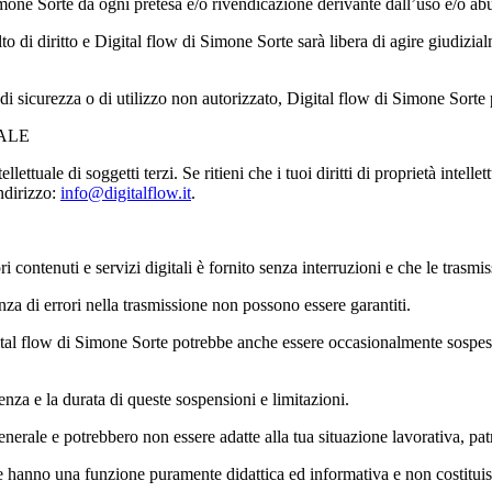
imone Sorte da ogni pretesa e/o rivendicazione derivante dall’uso e/o abu
olto di diritto e Digital flow di Simone Sorte sarà libera di agire giudizial
di sicurezza o di utilizzo non autorizzato, Digital flow di Simone Sorte p
UALE
llettuale di soggetti terzi. Se ritieni che i tuoi diritti di proprietà intell
ndirizzo:
info@digitalflow.it
.
 contenuti e servizi digitali è fornito senza interruzioni e che le trasm
enza di errori nella trasmissione non possono essere garantiti.
Digital flow di Simone Sorte potrebbe anche essere occasionalmente sospeso
nza e la durata di queste sospensioni e limitazioni.
enerale e potrebbero non essere adatte alla tua situazione lavorativa, pat
orte hanno una funzione puramente didattica ed informativa e non costitu