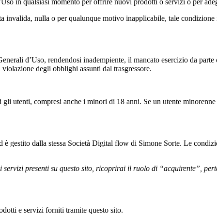
d’Uso in qualsiasi momento per offrire nuovi prodotti o servizi o per ad
ta invalida, nulla o per qualunque motivo inapplicabile, tale condizione 
Generali d’Uso, rendendosi inadempiente, il mancato esercizio da parte d
 violazione degli obblighi assunti dal trasgressore.
ti gli utenti, compresi anche i minori di 18 anni. Se un utente minorenne 
 è gestito dalla stessa Società Digital flow di Simone Sorte. Le condizio
ei servizi presenti su questo sito, ricoprirai il ruolo di “acquirente”, pe
otti e servizi forniti tramite questo sito.