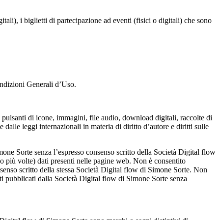
itali), i biglietti di partecipazione ad eventi (fisici o digitali) che sono
ondizioni Generali d’Uso.
, pulsanti di icone, immagini, file audio, download digitali, raccolte di
dalle leggi internazionali in materia di diritto d’autore e diritti sulle
Simone Sorte senza l’espresso consenso scritto della Società Digital flow
a o più volte) dati presenti nelle pagine web. Non è consentito
onsenso scritto della stessa Società Digital flow di Simone Sorte. Non
uti pubblicati dalla Società Digital flow di Simone Sorte senza