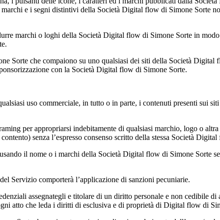
gina, i pulsanti delle icone, i caratteri ed i marchi pubblicati dalla Socie
 marchi e i segni distintivi della Società Digital flow di Simone Sorte no
odurre marchi o loghi della Società Digital flow di Simone Sorte in modo
te.
mone Sorte che compaiono su uno qualsiasi dei siti della Società Digital fl
sponsorizzazione con la Società Digital flow di Simone Sorte.
qualsiasi uso commerciale, in tutto o in parte, i contenuti presenti sui si
o framing per appropriarsi indebitamente di qualsiasi marchio, logo o alt
i contento) senza l’espresso consenso scritto della stessa Società Digita
 usando il nome o i marchi della Società Digital flow di Simone Sorte sen
del Servizio comporterà l’applicazione di sanzioni pecuniarie.
denziali assegnategli e titolare di un diritto personale e non cedibile di 
ni atto che leda i diritti di esclusiva e di proprietà di
Digital flow di Si