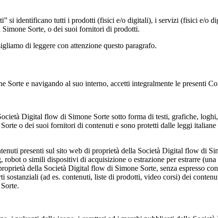
identificano tutti i prodotti (fisici e/o digitali), i servizi (fisici e/o dig
i Simone Sorte, o dei suoi fornitori di prodotti.
onsigliamo di leggere con attenzione questo paragrafo.
one Sorte e navigando al suo interno, accetti integralmente le presenti C
 Società Digital flow di Simone Sorte sotto forma di testi, grafiche, loghi
te o dei suoi fornitori di contenuti e sono protetti dalle leggi italiane e 
ntenuti presenti sul sito web di proprietà della Società Digital flow di 
, robot o simili dispositivi di acquisizione o estrazione per estrarre (un
 di proprietà della Società Digital flow di Simone Sorte, senza espresso c
 sostanziali (ad es. contenuti, liste di prodotti, video corsi) dei conten
 Sorte.