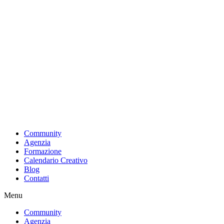
Vai
al
contenuto
Community
Agenzia
Formazione
Calendario Creativo
Blog
Contatti
Menu
Community
Agenzia