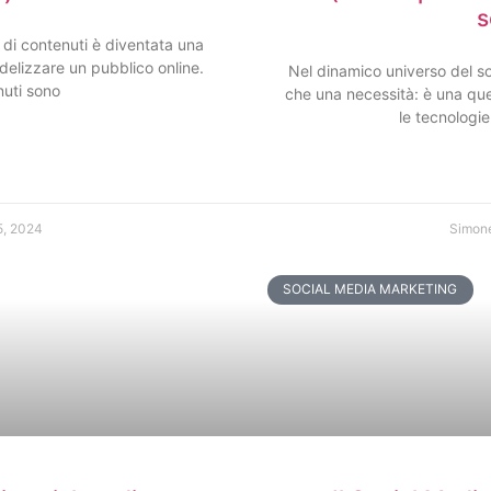
s
 di contenuti è diventata una
idelizzare un pubblico online.
Nel dinamico universo del so
nuti sono
che una necessità: è una que
le tecnologie
5, 2024
Simon
SOCIAL MEDIA MARKETING