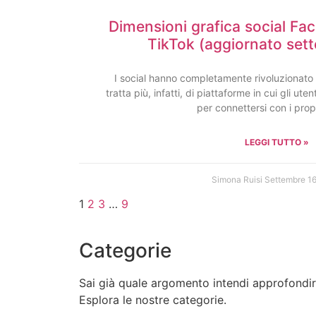
Dimensioni grafica social Fa
TikTok (aggiornato set
I social hanno completamente rivoluzionato i
tratta più, infatti, di piattaforme in cui gli ute
per connettersi con i prop
LEGGI TUTTO »
Simona Ruisi
Settembre 16
1
2
3
…
9
Categorie
Sai già quale argomento intendi approfondi
Esplora le nostre categorie.