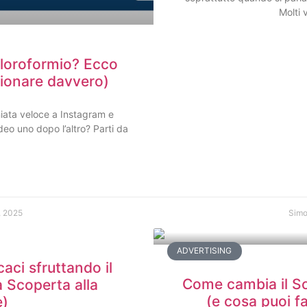
Molti 
cloroformio? Ecco
nzionare davvero)
hiata veloce a Instagram e
deo uno dopo l’altro? Parti da
, 2025
Simo
ADVERTISING
aci sfruttando il
Come cambia il So
a Scoperta alla
(e cosa puoi fa
e)