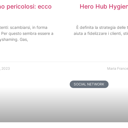
no pericolosi: ecco
Hero Hub Hygiene
tenti: scambiarsi, in forma
È definita la strategia dell
. Per questo sembra essere a
aiuta a fidelizzare i clienti, 
dyshaming. Gas,
, 2023
Maria Franc
SOCIAL NETWORK