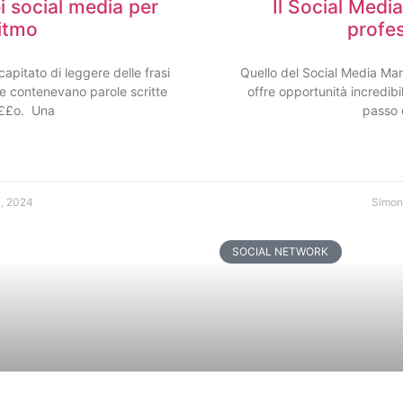
i social media per
Il Social Medi
ritmo
profe
capitato di leggere delle frasi
Quello del Social Media Mar
he contenevano parole scritte
offre opportunità incredibi
e££o. Una
passo 
1, 2024
Simon
SOCIAL NETWORK