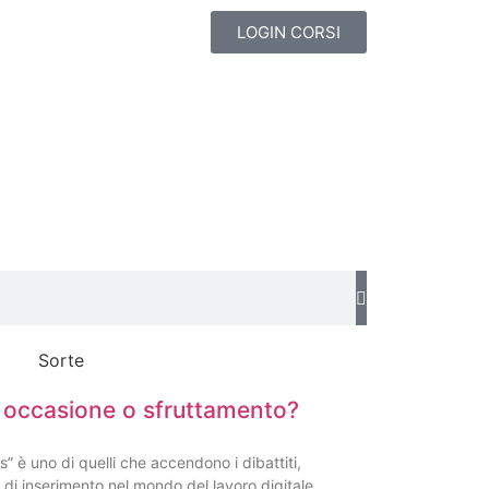
LOGIN CORSI
: occasione o sfruttamento?
is” è uno di quelli che accendono i dibattiti,
 di inserimento nel mondo del lavoro digitale.