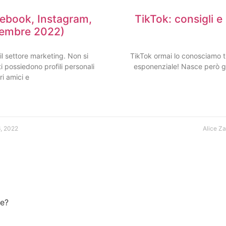
cebook, Instagram,
TikTok: consigli e 
tembre 2022)
l settore marketing. Non si
TikTok ormai lo conosciamo tu
nti possiedono profili personali
esponenziale! Nasce però già
ri amici e
, 2022
Alice Z
re?