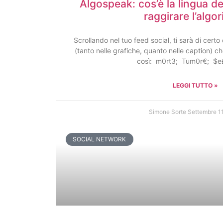
Algospeak: cos’è la lingua de
raggirare l’algo
Scrollando nel tuo feed social, ti sarà di certo 
(tanto nelle grafiche, quanto nelle caption) c
così: m0rt3; Tum0r€; $
LEGGI TUTTO »
Simone Sorte
Settembre 1
SOCIAL NETWORK