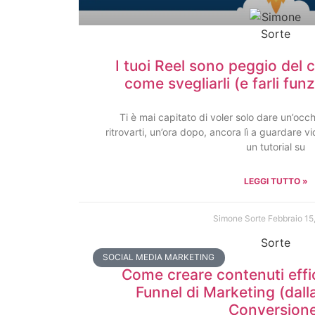
I tuoi Reel sono peggio del 
come svegliarli (e farli fu
Ti è mai capitato di voler solo dare un’occ
ritrovarti, un’ora dopo, ancora lì a guardare vi
un tutorial su
LEGGI TUTTO »
Simone Sorte
Febbraio 15
SOCIAL MEDIA MARKETING
Come creare contenuti effic
Funnel di Marketing (dall
Conversion