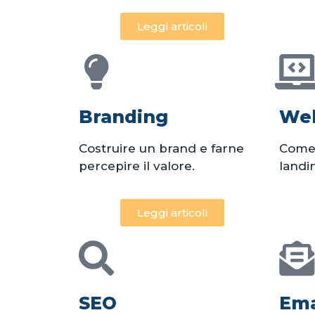
Leggi articoli
Branding
Web
Costruire un brand e farne
Come 
percepire il valore.
landi
Leggi articoli
SEO
Ema