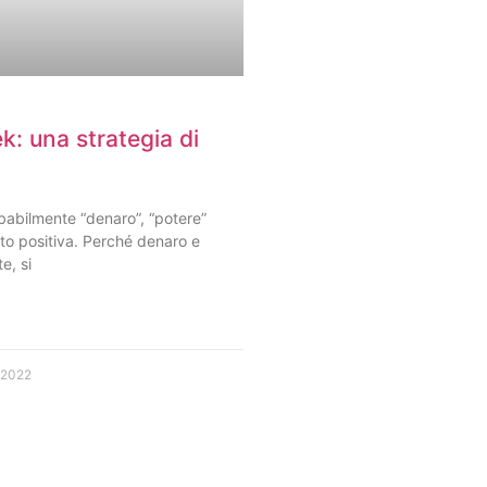
ek: una strategia di
babilmente “denaro”, “potere”
rto positiva. Perché denaro e
te, si
 2022