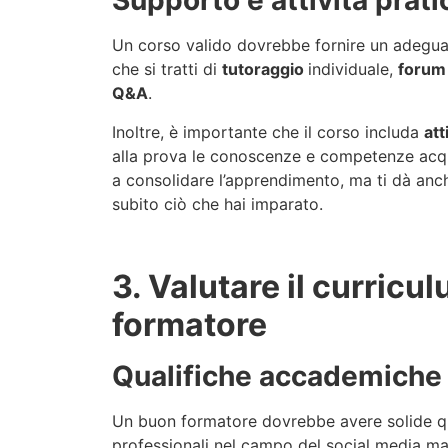
Supporto e attività prati
Un corso valido dovrebbe fornire un adeguat
che si tratti di
tutoraggio
individuale,
foru
Q&A
.
Inoltre, è importante che il corso includa
att
alla prova le conoscenze e competenze acqu
a consolidare l’apprendimento, ma ti dà anch
subito ciò che hai imparato.
3. Valutare il curricu
formatore
Qualifiche accademiche 
Un buon formatore dovrebbe avere solide q
professionali nel campo del social media ma