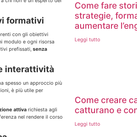
 a chi non è un esperto del
Come fare stori
strategie, form
i formativi
aumentare l’e
enti con gli obiettivi
Leggi tutto
ni modulo e ogni risorsa
ivi prefissati,
senza
 interattività
 ma spesso un approccio più
oni, è più utile per
Come creare ca
catturano e co
zione attiva
richiesta agli
ferenza nel rendere il corso
Leggi tutto