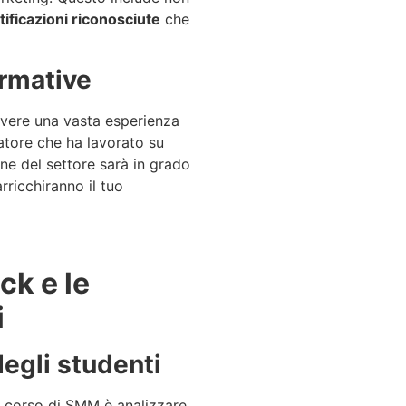
tificazioni riconosciute
che
ormative
 avere una vasta esperienza
atore che ha lavorato su
ne del settore sarà in grado
rricchiranno il tuo
ck e le
i
egli studenti
un corso di SMM è analizzare