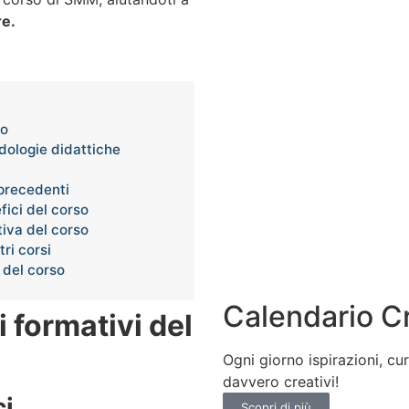
re.
so
dologie didattiche
 precedenti
efici del corso
tiva del corso
tri corsi
à del corso
Calendario C
vi formativi del
Ogni giorno ispirazioni, cur
davvero creativi!
ci
Scopri di più