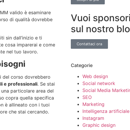
 SMM valido è esaminare
Vuoi sponsori
corso di qualità dovrebbe
sul nostro bl
sin dall’inizio e ti
Contattaci ora
te cosa imparerai e come
e nel tuo lavoro.
bisogni
Categorie
Web design
ivi del corso dovrebbero
Social network
i e professionali
. Se stai
Social Media Marketi
 una particolare area del
SEO
so copra quella specifica
Marketing
 è allineato con i tuoi
Intelligenza artificiale
valore che stai cercando.
Instagram
Graphic design