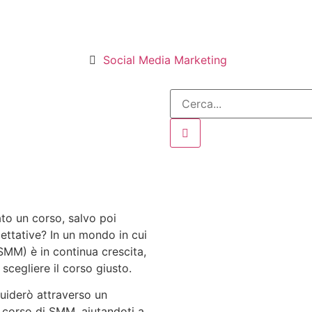
Social Media Marketing
to un corso, salvo poi
pettative? In un mondo in cui
(SMM) è in continua crescita,
e scegliere il corso giusto.
guiderò attraverso un
n corso di SMM, aiutandoti a