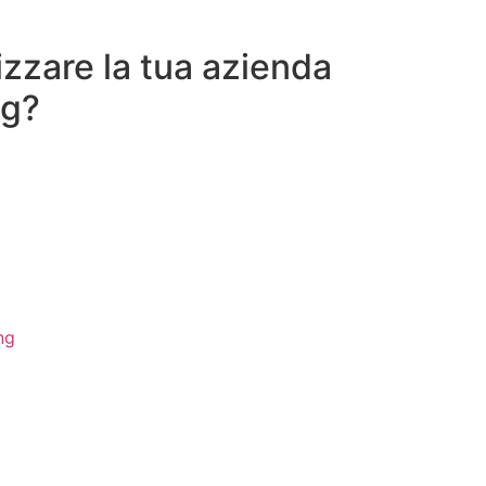
zzare la tua azienda
og?
ng