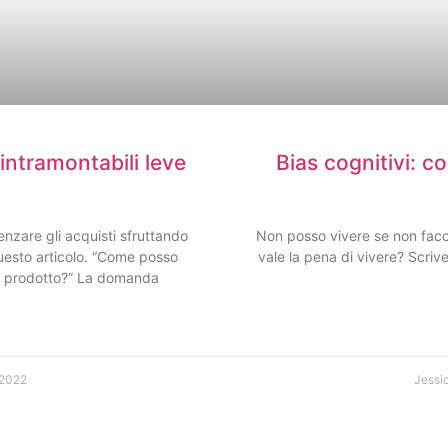
Bias cognitivi: c
 intramontabili leve
Non posso vivere se non faccio
nzare gli acquisti sfruttando
vale la pena di vivere? Scriv
uesto articolo. “Come posso
o prodotto?” La domanda
 2022
Jessi