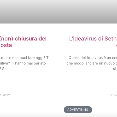
(non) chiusura del
L’ideavirus di Se
posta
quello che puoi fare oggi? Ti
Quello dell’ideavirus è un c
itiva? Ti hanno mai parlato
che modo lanciare un nuovo p
k? Se
si
7, 2022
Simo
ADVERTISING