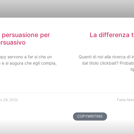
a persuasione per
La differenza t
ersuasivo
opy servono a far si che un
Quanti di noi alla ricerca di 
a e si augura che egli compia,
dal titolo clickbait? Probab
ti
io 29, 2022
Fabio Ma
COPYWRITING