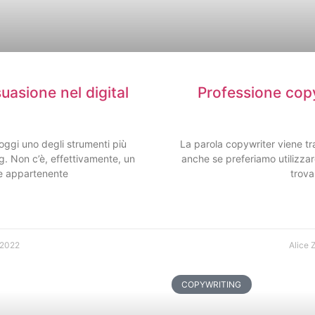
uasione nel digital
Professione copy
oggi uno degli strumenti più
La parola copywriter viene tra
ng. Non c’è, effettivamente, un
anche se preferiamo utilizza
e appartenente
trova
 2022
Alice 
COPYWRITING