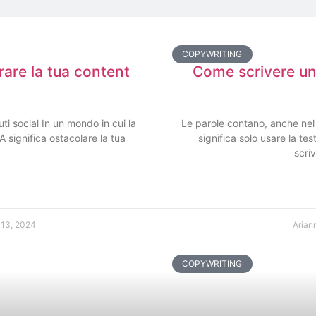
COPYWRITING
rare la tua content
Come scrivere un 
uti social In un mondo in cui la
Le parole contano, anche nel
IA significa ostacolare la tua
significa solo usare la t
scri
 13, 2024
Arian
COPYWRITING