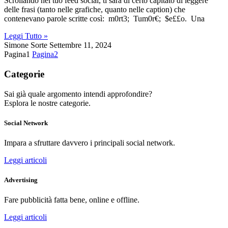
Scrollando nel tuo feed social, ti sarà di certo capitato di leggere
delle frasi (tanto nelle grafiche, quanto nelle caption) che
contenevano parole scritte così: m0rt3; Tum0r€; $e££o. Una
Leggi Tutto »
Simone Sorte
Settembre 11, 2024
Pagina
1
Pagina
2
Categorie
Sai già quale argomento intendi approfondire?
Esplora le nostre categorie.
Social Network
Impara a sfruttare davvero i principali social network.
Leggi articoli
Advertising
Fare pubblicità fatta bene, online e offline.
Leggi articoli