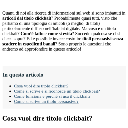
Quanti di noi alla ricerca di informazioni sul web si sono imbattuti in
articoli dal titolo clickbait
? Probabilmente quasi tutti, visto che
parliamo di una tipologia di articoli (o meglio, di titoli)
particolarmente diffuso nell
’
habitat digitale. Ma
cosa
è
un titolo
clickbait?
Com
’è
fatto
e
come si evita
? Succede qualcosa se ci si
clicca sopra? Ed
è
possibile invece costruire
titoli persuasivi senza
scadere in espedienti banali
? Sono proprio le questioni che
andremo ad approfondire in questo articolo!
In questo articolo
Cosa vuol dire titolo clickbait?
Come si scrive e si riconosce un titolo clickbait?
Come funziona e perché si usa il clickbait?
Come si scrive un titolo persuasivo?
Cosa vuol dire titolo clickbait?