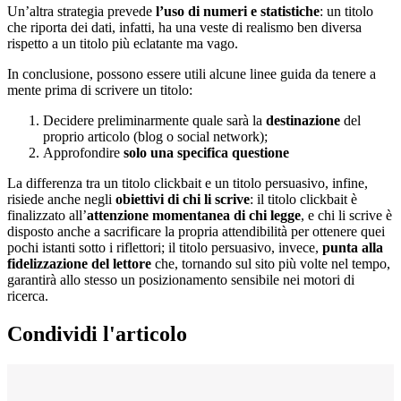
Un’altra strategia prevede
l’uso di numeri e statistiche
: un titolo
che riporta dei dati, infatti, ha una veste di realismo ben diversa
rispetto a un titolo pi
ù
eclatante ma vago.
In conclusione, possono essere utili alcune linee guida da tenere a
mente prima di scrivere un titolo:
Decidere preliminarmente quale sar
à
la
destinazione
del
proprio articolo (blog o social network);
Approfondire
solo una specifica questione
La differenza tra un titolo clickbait e un titolo persuasivo, infine,
risiede anche negli
obiettivi di chi li scrive
: il titolo clickbait
è
finalizzato all’
attenzione momentanea di chi legge
, e chi li scrive
è
disposto anche a sacrificare la propria attendibilit
à
per ottenere quei
pochi istanti sotto i riflettori; il titolo persuasivo, invece,
punta alla
fidelizzazione del lettore
che, tornando sul sito pi
ù
volte nel tempo,
garantir
à
allo stesso un posizionamento sensibile nei motori di
ricerca.
Condividi l'articolo