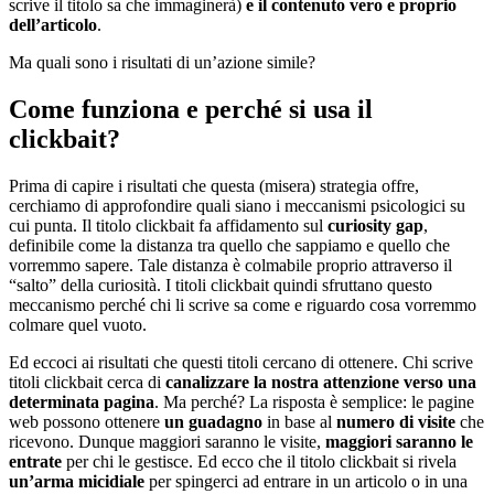
scrive il titolo sa che immaginer
à
)
e il contenuto vero e proprio
dell’articolo
.
Ma quali sono i risultati di un’azione simile?
C
ome funziona e perch
é
si usa il
clickbait?
Prima di capire i risultati che questa (misera) strategia offre,
cerchiamo di approfondire quali siano i meccanismi psicologici su
cui punta. Il titolo clickbait fa affidamento sul
curiosity gap
,
definibile come la distanza tra quello che sappiamo e quello che
vorremmo sapere. Tale distanza
è
colmabile proprio attraverso il
“salto” della curiosit
à
. I titoli clickbait quindi sfruttano questo
meccanismo perch
é
chi li scrive sa come e riguardo cosa vorremmo
colmare quel vuoto.
Ed eccoci ai risultati che questi titoli cercano di ottenere. Chi scrive
titoli clickbait cerca di
canalizzare la nostra attenzione verso una
determinata pagina
. Ma perch
é
? La risposta
è
semplice: le pagine
web possono ottenere
un guadagno
in base al
numero di visite
che
ricevono. Dunque maggiori saranno le visite,
maggiori saranno le
entrate
per chi le gestisce. Ed ecco che il titolo clickbait si rivela
un’arma micidiale
per spingerci ad entrare in un articolo o in una