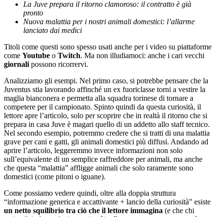
La Juve prepara il ritorno clamoroso: il contratto
è
gi
à
pronto
Nuova malattia per i nostri animali domestici: l’allarme
lanciato dai medici
Titoli come questi sono spesso usati anche per i video su piattaforme
come
Youtube
o
Twitch
. Ma non illudiamoci: anche i cari vecchi
giornali
possono ricorrervi.
Analizziamo gli esempi. Nel primo caso, si potrebbe pensare che la
Juventus stia lavorando affinch
é
un ex fuoriclasse torni a vestire la
maglia bianconera e permetta alla squadra torinese di tornare a
competere per il campionato. Spinto quindi da questa curiosit
à
, il
lettore apre l’articolo, solo per scoprire che in realt
à
il ritorno che si
prepara in casa Juve
è
magari quello di un addetto allo staff tecnico.
Nel secondo esempio, potremmo credere che si tratti di una malattia
grave per cani e gatti, gli animali domestici pi
ù
diffusi. Andando ad
aprire l’articolo, leggeremmo invece informazioni non solo
sull’equivalente di un semplice raffreddore per animali, ma anche
che questa “malattia” affligge animali che solo raramente sono
domestici (come pitoni o iguane).
Come possiamo vedere quindi, oltre alla doppia struttura
“informazione generica e accattivante + lancio della curiosit
à”
esiste
un netto squilibrio tra ci
ò
che il lettore immagina
(e che chi