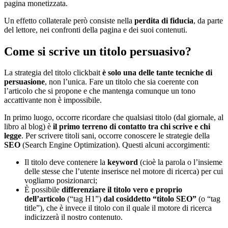
pagina monetizzata.
Un effetto collaterale per
ò
consiste nella
perdita di fiducia
, da parte
del lettore, nei confronti della pagina e dei suoi contenuti.
C
ome si scrive un titolo persuasivo?
La strategia del titolo clickbait
è
solo una delle tante tecniche di
persuasione
, non l’unica. Fare un titolo che sia coerente con
l’articolo che si propone e che mantenga comunque un tono
accattivante non
è
impossibile.
In primo luogo, occorre ricordare che qualsiasi titolo (dal giornale, al
libro al blog)
è
il primo terreno di contatto tra chi scrive e chi
legge
. Per scrivere titoli sani, occorre conoscere le strategie della
SEO
(Search Engine Optimization). Questi alcuni accorgimenti:
Il titolo deve contenere la
keyword
(cio
è
la parola o l’insieme
delle stesse che l’utente inserisce nel motore di ricerca) per cui
vogliamo posizionarci;
È
possibile
differenziare il titolo vero e proprio
dell’articolo
(“tag H1”)
dal cosiddetto “titolo SEO”
(o “tag
title”), che
è
invece il titolo con il quale il motore di ricerca
indicizzer
à
il nostro contenuto.