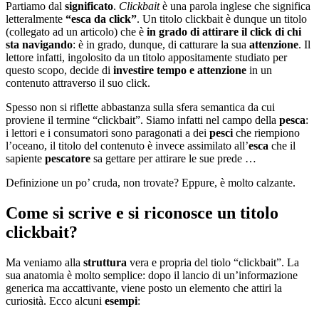
Partiamo dal
significato
.
Clickbait
è
una parola inglese che significa
letteralmente
“esca da click”
. Un titolo clickbait
è
dunque un titolo
(collegato ad un articolo) che
è
in grado di attirare il click di chi
sta navigando
:
è
in grado, dunque, di catturare la sua
attenzione
. Il
lettore infatti, ingolosito da un titolo appositamente studiato per
questo scopo, decide di
investire tempo e attenzione
in un
contenuto attraverso il suo click.
Spesso non si riflette abbastanza sulla sfera semantica da cui
proviene il termine “clickbait”. Siamo infatti nel campo della
pesca
:
i lettori e i consumatori sono paragonati a dei
pesci
che riempiono
l’oceano, il titolo del contenuto
è
invece assimilato all’
esca
che il
sapiente
pescatore
sa gettare per attirare le sue prede …
Definizione un po’ cruda, non trovate? Eppure,
è
molto calzante.
Come si scrive e si riconosce un titolo
clickbait?
Ma veniamo alla
struttura
vera e propria del tiolo “clickbait”. La
sua anatomia
è
molto semplice: dopo il lancio di un’informazione
generica ma accattivante, viene posto un elemento che attiri la
curiosit
à
. Ecco alcuni
esempi
: