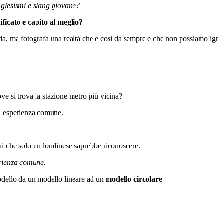
nglesismi e slang giovane?
ficato e capito al meglio?
da, ma fotografa una realtà che è così da sempre e che non possiamo ig
ve si trova la stazione metro più vicina?
 di esperienza comune.
oghi che solo un londinese saprebbe riconoscere.
erienza comune.
modello da un modello lineare ad un
modello circolare
.