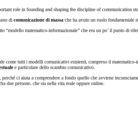
tant role in founding and shaping the discipline of communication stu
ano di
comunicazione di massa
che ha avuto un ruolo fondamentale nel
tto “modello matematico-informazionale” che era un po’ il punto di rife
 come tutti i modelli comunicativi esistenti, compreso il matematico-i
estuale
e particolare dello scambio comunicativo.
i, perché ci aiuta a comprendere a fondo quello che avviene inconscia
ra due persone, che sia nella vita reale oppure online.