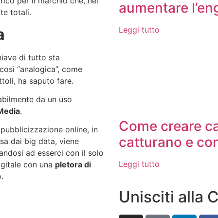
ico per il marchio che, nel
aumentare l’e
te totali.
a
Leggi tutto
iave di tutto sta
così “analogica”, come
oli, ha saputo fare.
abilmente da un uso
 Media
.
Come creare ca
pubblicizzazione online, in
catturano e co
sa dai big data, viene
tandosi ad esserci con il solo
Leggi tutto
igitale con una
pletora di
.
Unisciti alla