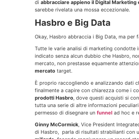
di
abbracciare appieno il Digital Marketing e
sarebbe rivelata una mossa eccezionale.
Hasbro e Big Data
Okay, Hasbro abbraccia i Big Data, ma per f
Tutte le varie analisi di marketing condott
indicato senza alcun dubbio che Hasbro, non
mercato, non prestasse equamente attenzion
mercato
target.
È proprio raccogliendo e analizzando dati ch
finalmente a capire con chiarezza come i c
prodotti Hasbro
, dove questi acquisti si co
tutta una serie di altre informazioni peculia
permesso di disegnare un
funnel
ad hoc e re
Ginny McCormick
, Vice President Integrat
di Hasbro, parla di risultati strabilianti con