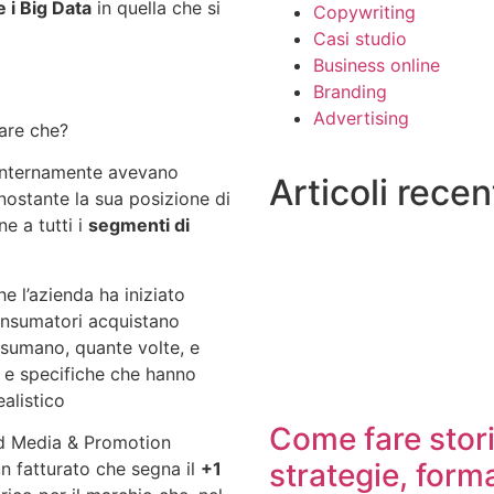
 i Big Data
in quella che si
Copywriting
Casi studio
Business online
Branding
Advertising
are che?
e internamente avevano
Articoli recen
ostante la sua posizione di
e a tutti i
segmenti di
e l’azienda ha iniziato
onsumatori acquistano
nsumano, quante volte, e
ri e specifiche che hanno
alistico
Come fare stori
ed Media & Promotion
strategie, form
 un fatturato che segna il
+1