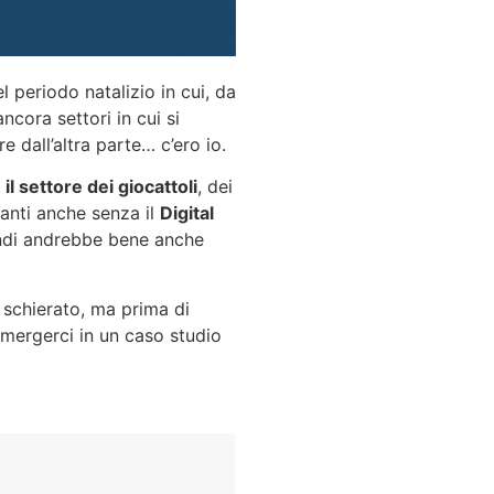
Calendario Cre
 periodo natalizio in cui, da
ncora settori in cui si
Ogni giorno ispirazioni
 dall’altra parte… c’ero io.
giorni davvero creativi
e
il settore dei giocattoli
, dei
Scopri di più
anti anche senza il
Digital
indi andrebbe bene anche
i schierato, ma prima di
mmergerci in un caso studio
Vuoi sponsorizz
nostro blog?
Contattaci ora