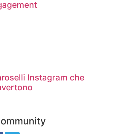
ngagement
roselli Instagram che
nvertono
 Community