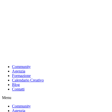
Vai
al
contenuto
Community
Agenzia
Formazione
Calendario Creativo
Blog
Contatti
Menu
Community
Agenzia