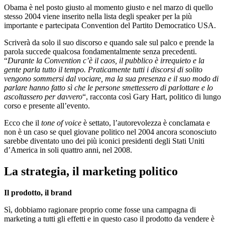
Obama è nel posto giusto al momento giusto e nel marzo di quello
stesso 2004 viene inserito nella lista degli speaker per la più
importante e partecipata Convention del Partito Democratico USA.
Scriverà da solo il suo discorso e quando sale sul palco e prende la
parola succede qualcosa fondamentalmente senza precedenti.
“
Durante la Convention c’è il caos, il pubblico è irrequieto e la
gente parla tutto il tempo. Praticamente tutti i discorsi di solito
vengono sommersi dal vociare, ma la sua presenza e il suo modo di
parlare hanno fatto sì che le persone smettessero di parlottare e lo
ascoltassero per davvero
“, racconta così Gary Hart, politico di lungo
corso e presente all’evento.
Ecco che il
tone of voice
è settato, l’autorevolezza è conclamata e
non è un caso se quel giovane politico nel 2004 ancora sconosciuto
sarebbe diventato uno dei più iconici presidenti degli Stati Uniti
d’America in soli quattro anni, nel 2008.
La strategia, il marketing politico
Il prodotto, il brand
Sì, dobbiamo ragionare proprio come fosse una campagna di
marketing a tutti gli effetti e in questo caso il prodotto da vendere è