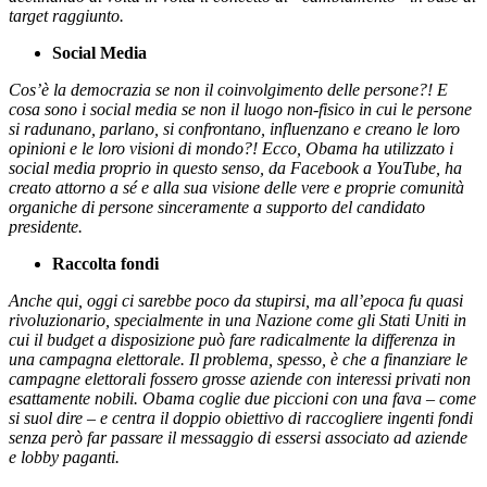
target raggiunto.
Social Media
Cos’è la democrazia se non il coinvolgimento delle persone?! E
cosa sono i social media se non il luogo non-fisico in cui le persone
si radunano, parlano, si confrontano, influenzano e creano le loro
opinioni e le loro visioni di mondo?! Ecco, Obama ha utilizzato i
social media proprio in questo senso, da Facebook a YouTube, ha
creato attorno a sé e alla sua visione delle vere e proprie comunità
organiche di persone sinceramente a supporto del candidato
presidente.
Raccolta fondi
Anche qui, oggi ci sarebbe poco da stupirsi, ma all’epoca fu quasi
rivoluzionario, specialmente in una Nazione come gli Stati Uniti in
cui il budget a disposizione può fare radicalmente la differenza in
una campagna elettorale. Il problema, spesso, è che a finanziare le
campagne elettorali fossero grosse aziende con interessi privati non
esattamente nobili. Obama coglie due piccioni con una fava – come
si suol dire – e centra il doppio obiettivo di raccogliere ingenti fondi
senza però far passare il messaggio di essersi associato ad aziende
e lobby paganti.