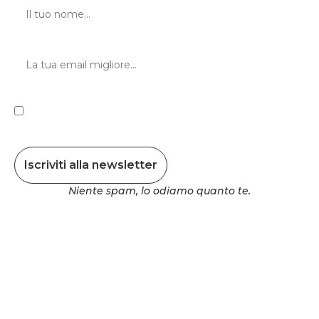
Indirizzo email
Privacy
Confermo di aver aver letto l'
informativa privacy
e
consento al trattamento dei dati personali.
Iscriviti alla newsletter
Niente spam, lo odiamo quanto te.
Iscriviti alle nostre
newsletter