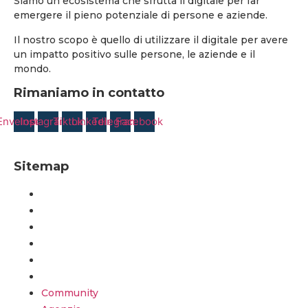
Siamo un ecosistema che sfrutta il digitale per far
emergere il pieno potenziale di persone e aziende.
Il nostro scopo è quello di utilizzare il digitale per avere
un impatto positivo sulle persone, le aziende e il
mondo.
Rimaniamo in contatto
Envelope
Instagram
Tiktok
Linkedin
Telegram
Facebook
Sitemap
Community
Agenzia
Formazione
Calendario Creativo
Blog
Contatti
Community