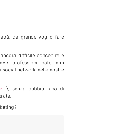
papà, da grande voglio fare
 ancora difficile concepire e
uove professioni nate con
ei social network nelle nostre
r
è, senza dubbio, una di
erata.
rketing?