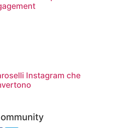
ngagement
roselli Instagram che
nvertono
 Community