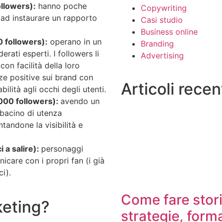
ollowers):
hanno poche
Copywriting
 ad instaurare un rapporto
Casi studio
Business online
 followers):
operano in un
Branding
rati esperti. I followers li
Advertising
con facilità della loro
ze positive sui brand con
Articoli recen
lità agli occhi degli utenti.
000 followers):
avendo un
 bacino di utenza
tandone la visibilità e
 a salire):
personaggi
icare con i propri fan (i già
ci).
Come fare stori
rketing?
strategie, form