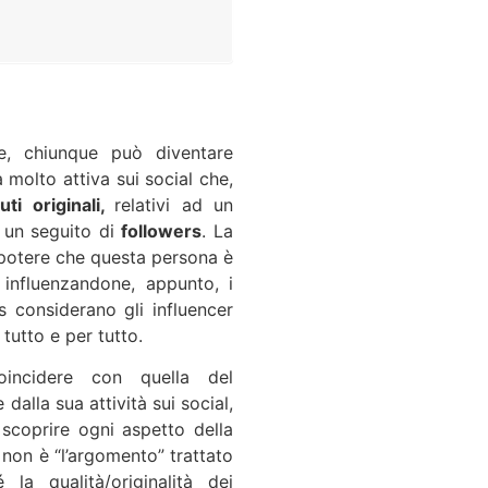
Calendario Cre
Ogni giorno ispirazioni
e, chiunque può diventare
giorni davvero creativi
a molto attiva sui social che,
ti originali,
relativi ad un
Scopri di più
 un seguito di
followers
. La
l potere che questa persona è
 influenzandone, appunto, i
rs considerano gli influencer
tutto e per tutto.
oincidere con quella del
Vuoi sponsorizz
alla sua attività sui social,
scoprire ogni aspetto della
nostro blog?
, non è “l’argomento” trattato
 la qualità/originalità dei
Contattaci ora