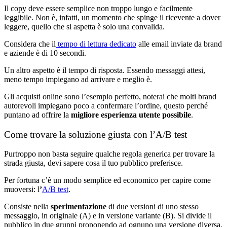
Il copy deve essere semplice non troppo lungo e facilmente
leggibile. Non è, infatti, un momento che spinge il ricevente a dover
leggere, quello che si aspetta è solo una convalida.
Considera che il
tempo di lettura dedicato
alle email inviate da brand
e aziende è di 10 secondi.
Un altro aspetto è il tempo di risposta. Essendo messaggi attesi,
meno tempo impiegano ad arrivare e meglio è.
Gli acquisti online sono l’esempio perfetto, noterai che molti brand
autorevoli impiegano poco a confermare l’ordine, questo perché
puntano ad offrire la
migliore esperienza utente possibile
.
Come trovare la soluzione giusta con l’A/B test
Purtroppo non basta seguire qualche regola generica per trovare la
strada giusta, devi sapere cosa il tuo pubblico preferisce.
Per fortuna c’è un modo semplice ed economico per capire come
muoversi: l
’
A/B test
.
Consiste nella
sperimentazione
di due versioni di uno stesso
messaggio, in originale (A) e in versione variante (B). Si divide il
pubblico in due gruppi proponendo ad ognuno una versione diversa,