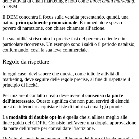
delle attività di email marketing è noto come
direct email marketing
,
o DEM.
Il DEM concentra il focus sulla vendita presentando, quindi, una
natura
principalmente promozionale
. È immediato e spesso
povero di narrazione, con chiare chiamate all’azione.
La sua utilità si riscontra in precise fasi del percorso cliente e in
particolare ricorrenze. Un esempio sono i saldi o il periodo natalizio,
confermando, così, la sua leva commerciale.
Regole da rispettare
In ogni caso, devi sapere che questa, come tutte le attività di
marketing, deve seguire delle regole precise, al fine di rispettare il
principio di liceità.
Per iniziare il contatto creato deve avere il
consenso da parte
dell’interessato
. Questo significa che non puoi servirti di elenchi
presi da internet o acquistare liste di indirizzi email già pronte.
La
modalità di double opt-in
è quella che si allinea meglio alle
linee guida del GDPR. Consiste nell’avere una doppia approvazione
da parte dell’utente per convalidare l’iscrizione.
Un’altra disposizione impone, all’interno del form di iscrizione alla