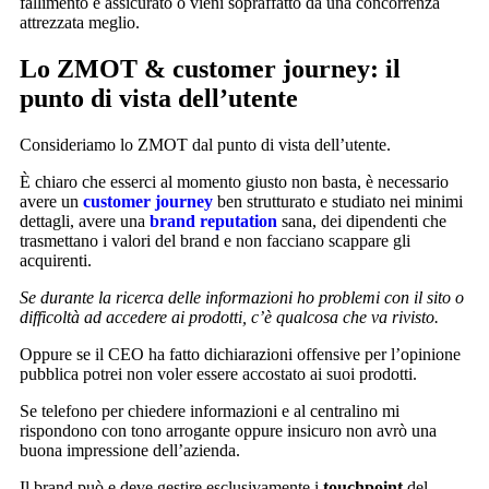
fallimento è assicurato o vieni sopraffatto da una concorrenza
attrezzata meglio.
Lo ZMOT & customer journey: il
punto di vista dell’utente
Consideriamo lo ZMOT dal punto di vista dell’utente.
È chiaro che esserci al momento giusto non basta, è necessario
avere un
customer journey
ben strutturato e studiato nei minimi
dettagli, avere una
brand reputation
sana, dei dipendenti che
trasmettano i valori del brand e non facciano scappare gli
acquirenti.
Se durante la ricerca delle informazioni ho problemi con il sito o
difficoltà ad accedere ai prodotti, c’è qualcosa che va rivisto.
Oppure se il CEO ha fatto dichiarazioni offensive per l’opinione
pubblica potrei non voler essere accostato ai suoi prodotti.
Se telefono per chiedere informazioni e al centralino mi
rispondono con tono arrogante oppure insicuro non avrò una
buona impressione dell’azienda.
Il brand può e deve gestire esclusivamente i
touchpoint
del