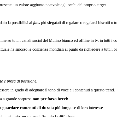
presenta un valore aggiunto notevole agli occhi del proprio target.
dato la possibilità ai
fans
più sfegatati di regalare o regalarsi biscotti o t
e su tutti i canali social del Mulino bianco ed offline in tv, in tutti i co
ttuale ha smosso le coscienze mondiali al punto da richiedere a tutti i 
ne e presa di posizione.
ssere in grado di adeguare il tono di voce e i contenuti a questo trend.
ma a grande sorpresa
non per forza brevi:
i a guardare contenuti di durata più lunga
se di loro interesse.
i in viaggio, ne sta amplificando la diffusione.