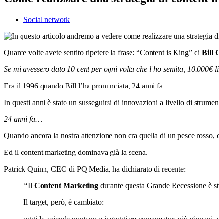
Social network
Quante volte avete sentito ripetere la frase: “Content is King” di
Bill 
Se mi avessero dato 10 cent per ogni volta che l’ho sentita, 10.000€ li 
Era il 1996 quando Bill l’ha pronunciata, 24 anni fa.
In questi anni è stato un susseguirsi di innovazioni a livello di stru
24 anni fa…
Quando ancora la nostra attenzione non era quella di un pesce rosso, c
Ed il content marketing dominava già la scena.
Patrick Quinn, CEO di PQ Media, ha dichiarato di recente:
“
Il
Content Marketing
durante questa Grande Recessione è st
Il target, però, è cambiato:
oggi le aziende puntano a ingaggiare consumatori più giovani, p