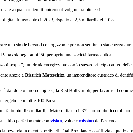
ensare a quali contenuti potremo divulgare tramite essi.
 digitali in uso entro il 2023, rispetto ai 2,5 miliardi del 2018.
are una simile bevanda energizzante per non sentire la stanchezza durant
a Bangkok negli anni ’50 per aprire una società farmaceutica.
so d’acqua”), un drink energizzante con lo stesso principio attivo dell
ente grazie a
Dietrich Mateschitz,
un imprenditore austriaco di dentifr
tà dandole un nome inglese, la Red Bull Gmbh, per favorire il commerc
nergetiche in oltre 100 Paesi.
 un fatturato di 6 miliardi; Mateschitz era il 37° uomo più ricco al mon
da subito perfettamente con
vision
, value e
mission
dell’azienda .
o la bevanda in eventi sportivi di Thai Box dando così il via a quello ch