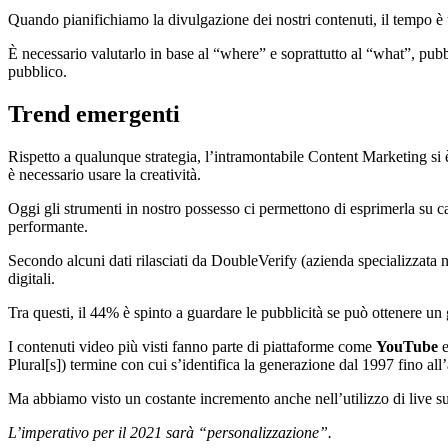
Quando pianifichiamo la divulgazione dei nostri contenuti, il tempo è un
È necessario valutarlo in base al “where” e soprattutto al “what”, pubbl
pubblico.
Trend emergenti
Rispetto a qualunque strategia, l’intramontabile Content Marketing si è
è necessario usare la creatività.
Oggi gli strumenti in nostro possesso ci permettono di esprimerla su ca
performante.
Secondo alcuni dati rilasciati da DoubleVerify (azienda specializzata ne
digitali.
Tra questi, il 44% è spinto a guardare le pubblicità se può ottenere un
I contenuti video più visti fanno parte di piattaforme come
YouTube
Plural[s]) termine con cui s’identifica la generazione dal 1997 fino al
Ma abbiamo visto un costante incremento anche nell’utilizzo di live 
L’imperativo per il 2021 sarà “personalizzazione”.