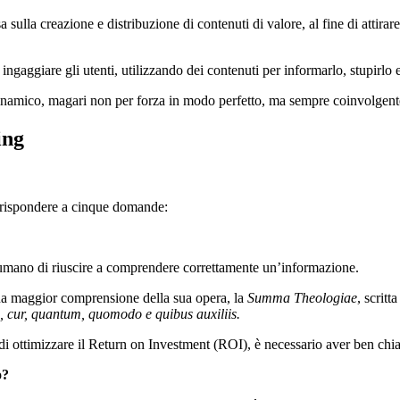
 sulla creazione e distribuzione di contenuti di valore, al fine di attira
ngaggiare gli utenti, utilizzando dei contenuti per informarlo, stupirlo 
 dinamico, magari non per forza in modo perfetto, ma sempre coinvolgen
ing
e rispondere a cinque domande:
o umano di riuscire a comprendere correttamente un’informazione.
 maggior comprensione della sua opera, la
Summa Theologiae
, scritt
i, cur, quantum, quomodo e quibus auxiliis.
i ottimizzare il Return on Investment (ROI), è necessario aver ben chia
o?