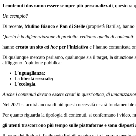
I contenuti dovranno essere sempre più personalizzati
, questo rap
Un esempio?
Di recente,
Mulino Bianco
e
Pan di Stelle
(proprietà Barilla), hanno 
Questa è la differenziazione di prodotto, vediamo quella di contenuti:
hanno
creato un sito
ad hoc
per l’iniziativa
e l’hanno comunicata onlin
Di qualunque mercato parliamo, qualunque sia il target, la situazione a
affliggono l’opinione pubblica:
L’
uguaglianza
;
La
libertà sessuale;
L’
ecologia
.
Anche i contenuti devono essere creati in quest’ottica, di umanizzazio
Nel 2021 si acuirà ancora di più questa necessità e sarà fondamentale e
Per quanto riguarda la tipologia di contenuti, si confermano i video, 
gli utenti trascorrono più tempo sulle piattaforme e sono dispost
Il boom dei Podcast, facilmente fruibili mentre vai a lavoro o mentre se