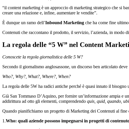
“il content marketing è un approccio di marketing strategico che si basa
creare una relazione e, infine, aumentare le vendite”.
È dunque un ramo dell’
Inbound Marketing
che ha come fine ultimo i
Contenuti che raccontano il prodotto, il servizio, l’azienda, in modo
La regola delle “5 W” nel Content Market
Conoscete la regola giornalistica delle 5 W?
Secondo il giornalismo anglosassone, un discorso ben articolato dev
Who?, Why?, What?, Where?, When?
La regola delle 5W ha radici antiche perché è quasi innato il bisogn
Già San Tommaso D’Aquino, per fornire un’informazione ampia e una
addirittura ad otto gli elementi, comprendendo
quis, quid, quando, ub
Quando pianifichiamo un progetto di Marketing dei Contenuti al fine d
1.
Who: quali aziende possono impegnarsi in progetti di contenut