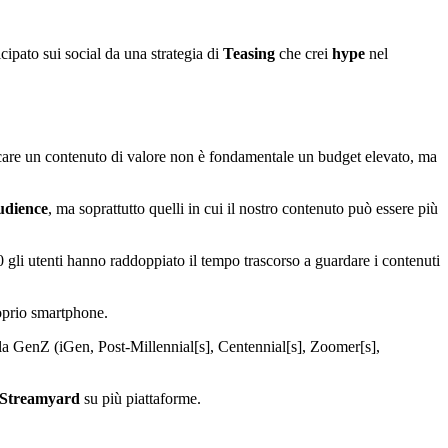
cipato sui social da una strategia di
Teasing
che crei
hype
nel
ificare un contenuto di valore non è fondamentale un budget elevato, ma
udience
, ma soprattutto quelli in cui il nostro contenuto può essere più
20 gli utenti hanno raddoppiato il tempo trascorso a guardare i contenuti
roprio smartphone.
dalla GenZ (iGen, Post-Millennial[s], Centennial[s], Zoomer[s],
Streamyard
su più piattaforme.