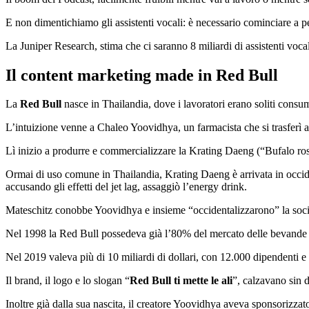
E non dimentichiamo gli assistenti vocali: è necessario cominciare a p
La Juniper Research, stima che ci saranno 8 miliardi di assistenti vocali
Il content marketing made in Red Bull
La
Red Bull
nasce in Thailandia, dove i lavoratori erano soliti consum
L’intuizione venne a Chaleo Yoovidhya, un farmacista che si trasferì 
Lì inizio a produrre e commercializzare la Krating Daeng (“Bufalo ros
Ormai di uso comune in Thailandia, Krating Daeng è arrivata in occid
accusando gli effetti del jet lag, assaggiò l’energy drink.
Mateschitz conobbe Yoovidhya e insieme “occidentalizzarono” la socie
Nel 1998 la Red Bull possedeva già l’80% del mercato delle bevande e
Nel 2019 valeva più di 10 miliardi di dollari, con 12.000 dipendenti e
Il brand, il logo e lo slogan “
Red Bull ti mette le ali
”, calzavano sin 
Inoltre già dalla sua nascita, il creatore Yoovidhya aveva sponsorizzat