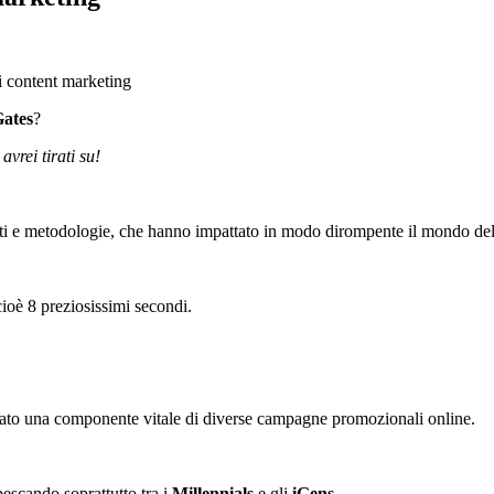
Gates
?
avrei tirati su!
menti e metodologie, che hanno impattato in modo dirompente il mondo de
ioè 8 preziosissimi secondi.
ato una componente vitale di diverse campagne promozionali online.
escando soprattutto tra i
Millennials
e gli
iGens
.