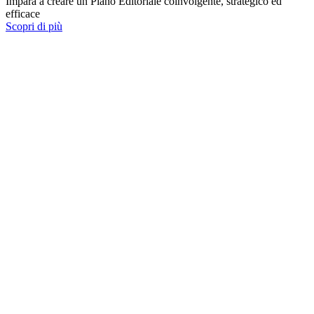
Impara a creare un Piano Editoriale coinvolgente, strategico ed
efficace
Scopri di più