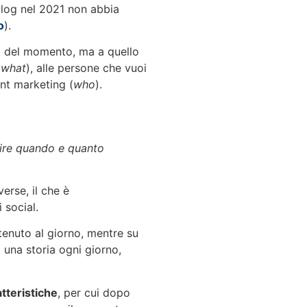
blog nel 2021 non abbia
o
).
a del momento, ma a quello
(
what
), alle persone che vuoi
ent marketing (
who
).
nire quando e quanto
verse, il che è
 social.
enuto al giorno, mentre su
 una storia ogni giorno,
tteristiche
, per cui dopo