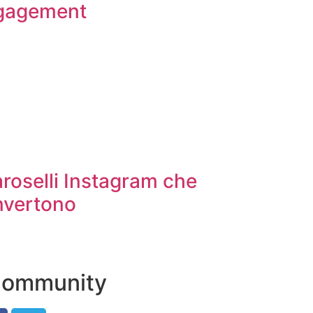
ngagement
roselli Instagram che
nvertono
 Community