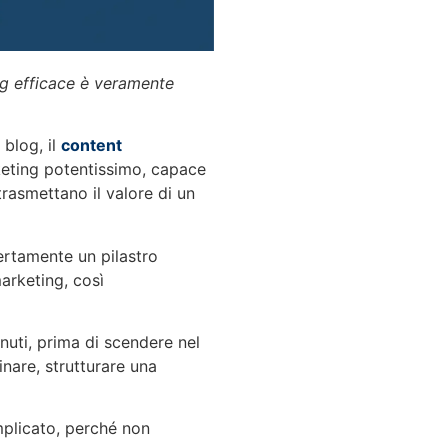
Calendario Cre
ng efficace è veramente
Ogni giorno ispirazioni
giorni davvero creativi
blog, il
content
eting potentissimo, capace
Scopri di più
trasmettano il valore di un
ertamente un pilastro
arketing, così
enuti, prima di scendere nel
Vuoi sponsorizz
inare, strutturare una
nostro blog?
mplicato, perché non
Contattaci ora